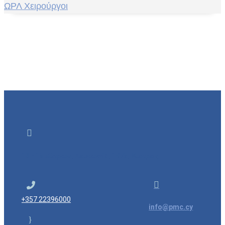
ΩΡΛ Χειρούργοι

13 - 15 Χύτρων, Λευκωσία, 1075, Κύπρος


+357 22396000
info@pmc.cy
}