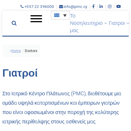
+357 22 396000
info@pmc.cy
Το
ΤΟ
Νοσηλευτηριο
Γιατροι
ΝΟΣΗΛΕΥΤΗΡΙΟ
μας
ΜΑΣ
ΓΙΑΤΡΟΙ
ΝΟΣΟΚΟΜΕΙΑΚΕΣ
Home
/
Doctors
ΥΠΗΡΕΣΙΕΣ
ΑΠΟΚΑΤΑΣΤΑΣΗ
Γιατροί
ΙΑΤΡΙΚΟΣ
ΤΟΥΡΙΣΜΟΣ
ΕΠΙΚΟΙΝΩΝΙΑ
Στο Ιατρικό Κέντρο Πλάτωνας (PMC), διαθέτουμε μια
ΓΙΝΕ
ομάδα υψηλά καταρτισμένων και έμπειρων γιατρών
ΜΕΛΟΣ
που είναι αφοσιωμένοι στην παροχή της καλύτερης
ΤΗΣ
ιατρικής περίθαλψης στους ασθενείς μας.
ΟΜΑΔΑΣ